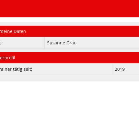
emeine Daten
e:
Susanne Grau
erprofil
rainer tätig seit:
2019