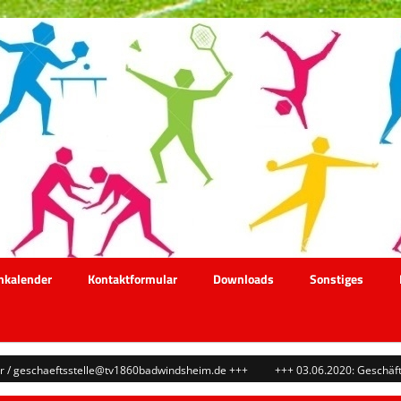
nkalender
Kontaktformular
Downloads
Sonstiges
 geschaeftsstelle@tv1860badwindsheim.de +++
+++ 03.06.2020: Geschäftsste