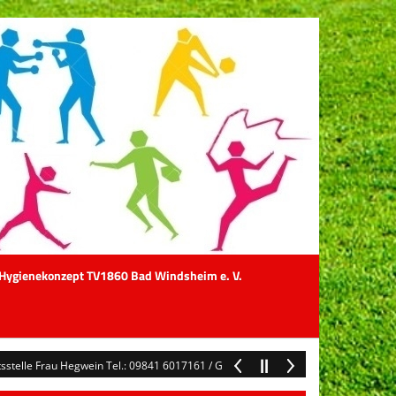
Hygienekonzept TV1860 Bad Windsheim e. V.
lle Frau Hegwein Tel.: 09841 6017161 / Geschäftszeiten Mo & Di 8 - 12 Uhr / g