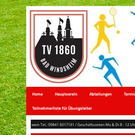
Home
Hauptverein
Abteilungen
Termi
Teilnehmerliste für Übungsleiter
telle Frau Hegwein Tel.: 09841 6017161 / Geschäftszeiten Mo & Di 8 - 12 Uhr /