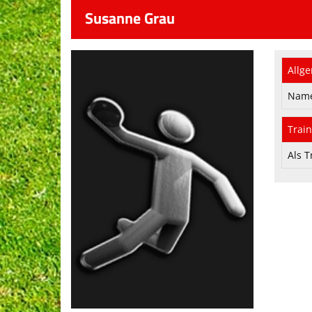
Susanne Grau
Allg
Nam
Train
Als T