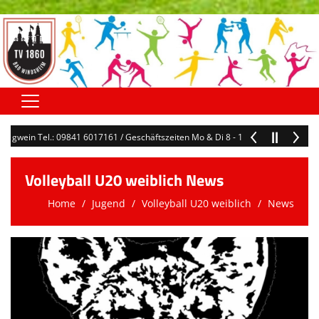
Home
Hegwein Tel.: 09841 6017161 / Geschäftszeiten Mo & Di 8 - 12 Uhr / geschaefts
Hauptverein
Volleyball U20 weiblich News
Abteilungen
Home
Jugend
Volleyball U20 weiblich
News
Terminkalender
Kontaktformular
Downloads
Sonstiges