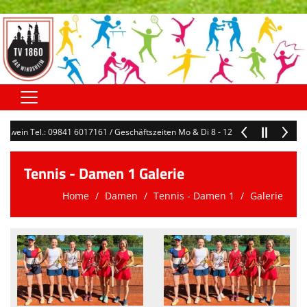
Home
egwein Tel.: 09841 6017161 / Geschäftszeiten Mo & Di 8 - 12 Uhr / geschaeftss
Hauptverein
Tennis - Damen 1 Galerie
Abteilungen
Home
Damen
Tennis - Damen 1
Galerie
Terminkalender
Kontaktformular
Downloads
Sonstiges