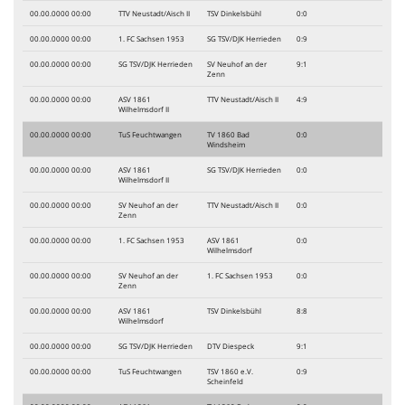
00.00.0000 00:00
TTV Neustadt/Aisch II
TSV Dinkelsbühl
0:0
00.00.0000 00:00
1. FC Sachsen 1953
SG TSV/DJK Herrieden
0:9
00.00.0000 00:00
SG TSV/DJK Herrieden
SV Neuhof an der
9:1
Zenn
00.00.0000 00:00
ASV 1861
TTV Neustadt/Aisch II
4:9
Wilhelmsdorf II
00.00.0000 00:00
TuS Feuchtwangen
TV 1860 Bad
0:0
Windsheim
00.00.0000 00:00
ASV 1861
SG TSV/DJK Herrieden
0:0
Wilhelmsdorf II
00.00.0000 00:00
SV Neuhof an der
TTV Neustadt/Aisch II
0:0
Zenn
00.00.0000 00:00
1. FC Sachsen 1953
ASV 1861
0:0
Wilhelmsdorf
00.00.0000 00:00
SV Neuhof an der
1. FC Sachsen 1953
0:0
Zenn
00.00.0000 00:00
ASV 1861
TSV Dinkelsbühl
8:8
Wilhelmsdorf
00.00.0000 00:00
SG TSV/DJK Herrieden
DTV Diespeck
9:1
00.00.0000 00:00
TuS Feuchtwangen
TSV 1860 e.V.
0:9
Scheinfeld