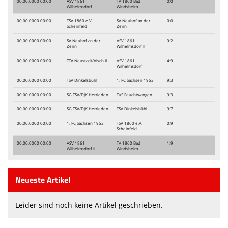
00.00.0000 00:00
ASV 1861
TV 1860 Bad
0:0
Wilhelmsdorf
Windsheim
00.00.0000 00:00
TSV 1860 e.V.
SV Neuhof an der
0:0
Scheinfeld
Zenn
00.00.0000 00:00
SV Neuhof an der
ASV 1861
9:2
Zenn
Wilhelmsdorf II
00.00.0000 00:00
TTV Neustadt/Aisch II
ASV 1861
4:9
Wilhelmsdorf
00.00.0000 00:00
TSV Dinkelsbühl
1. FC Sachsen 1953
9:3
00.00.0000 00:00
SG TSV/DJK Herrieden
TuS Feuchtwangen
9:3
00.00.0000 00:00
SG TSV/DJK Herrieden
TSV Dinkelsbühl
9:7
00.00.0000 00:00
1. FC Sachsen 1953
TSV 1860 e.V.
0:9
Scheinfeld
00.00.0000 00:00
ASV 1861
TV 1860 Bad
1:9
Wilhelmsdorf II
Windsheim
Neueste Artikel
Leider sind noch keine Artikel geschrieben.