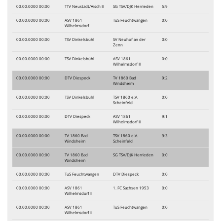
00.00.0000 00:00
TTV Neustadt/Aisch II
SG TSV/DJK Herrieden
5:9
00.00.0000 00:00
ASV 1861
TuS Feuchtwangen
0:0
Wilhelmsdorf
00.00.0000 00:00
TSV Dinkelsbühl
SV Neuhof an der
0:0
Zenn
00.00.0000 00:00
TSV Dinkelsbühl
ASV 1861
0:0
Wilhelmsdorf II
00.00.0000 00:00
DTV Diespeck
TV 1860 Bad
9:2
Windsheim
00.00.0000 00:00
TSV Dinkelsbühl
TSV 1860 e.V.
0:0
Scheinfeld
00.00.0000 00:00
DTV Diespeck
ASV 1861
9:1
Wilhelmsdorf II
00.00.0000 00:00
TV 1860 Bad
TSV 1860 e.V.
9:3
Windsheim
Scheinfeld
00.00.0000 00:00
TV 1860 Bad
SG TSV/DJK Herrieden
0:0
Windsheim
00.00.0000 00:00
TuS Feuchtwangen
DTV Diespeck
0:0
00.00.0000 00:00
ASV 1861
1. FC Sachsen 1953
0:0
Wilhelmsdorf II
00.00.0000 00:00
ASV 1861
TuS Feuchtwangen
0:0
Wilhelmsdorf II