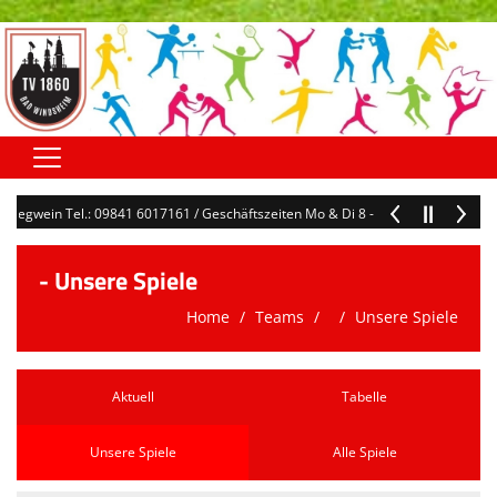
Home
u Hegwein Tel.: 09841 6017161 / Geschäftszeiten Mo & Di 8 - 12 Uhr / geschaef
Hauptverein
- Unsere Spiele
Abteilungen
Home
Teams
Unsere Spiele
Terminkalender
Kontaktformular
Aktuell
Tabelle
Downloads
Unsere Spiele
Alle Spiele
Sonstiges