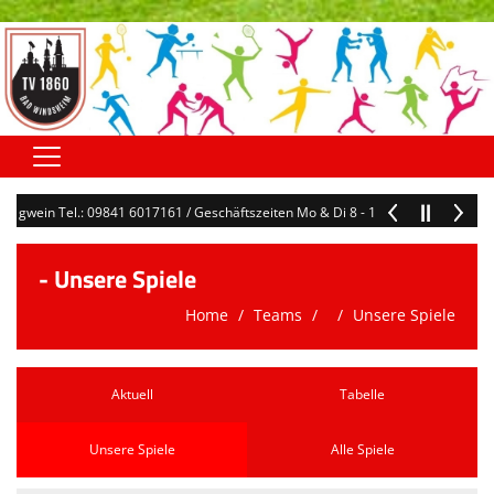
Home
Hegwein Tel.: 09841 6017161 / Geschäftszeiten Mo & Di 8 - 12 Uhr / geschaeft
Hauptverein
- Unsere Spiele
Abteilungen
Home
Teams
Unsere Spiele
Terminkalender
Kontaktformular
Aktuell
Tabelle
Downloads
Unsere Spiele
Alle Spiele
Sonstiges