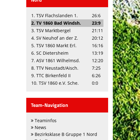
1. TSV Flachslanden 1.
26:6
2. TV 1860 Bad Windsh.
23:9
3. TSV Marktbergel
21:11
4. SV Neuhof an der Z.
20:12
5. TSV 1860 Markt Erl.
16:16
6. SC Dietersheim
13:19
7. ASV 1861 Wilhelmsd.
12:20
8. TTV Neustadt/Aisch.
7:25
9. TTC Birkenfeld II
6:26
10. TSV 1860 e.V. Sche.
0:0
Team-Navigation
Teaminfos
News
Bezirksklase B Gruppe 1 Nord