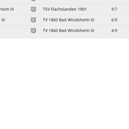
eim III
TSV Flachslanden 1901
9:7
 IV
TV 1860 Bad Windsheim III
6:9
TV 1860 Bad Windsheim III
4:9