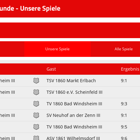
unde - Unsere Spiele
Unsere Spiele
Alle Spiele
Gast
Ergebnis
eim III
TSV 1860 Markt Erlbach
9:1
eim III
TSV 1860 e.V. Scheinfeld III
TV 1860 Bad Windsheim III
9:3
eim III
SV Neuhof an der Zenn III
9:1
TV 1860 Bad Windsheim III
9:5
eim III
ASV 1861 Wilhelmsdorf III
9:6