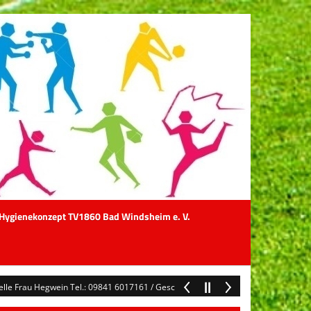
Hygienekonzept TV1860 Bad Windsheim e. V.
rau Hegwein Tel.: 09841 6017161 / Geschäftszeiten Mo & Di 8 - 12 Uhr / gescha