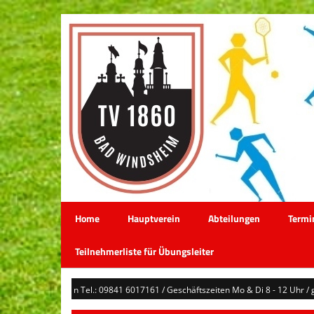
Home
Hauptverein
Abteilungen
Termi
Teilnehmerliste für Übungsleiter
 Frau Hegwein Tel.: 09841 6017161 / Geschäftszeiten Mo & Di 8 - 12 Uhr / ges