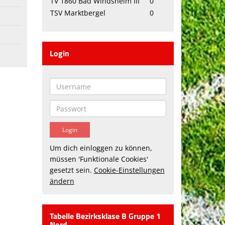
TV 1860 Bad Windsheim III
0
TSV Marktbergel
0
Login
Um dich einloggen zu können,
müssen 'Funktionale Cookies'
gesetzt sein.
Cookie-Einstellungen
ändern
Tabelle Bezirksklase B Gruppe 1
Nord