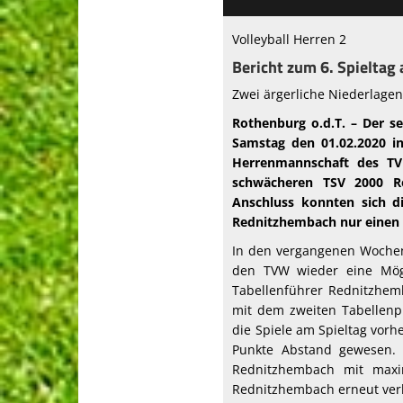
Volleyball Herren 2
Bericht zum 6. Spieltag
Zwei ärgerliche Niederlage
Rothenburg o.d.T. – Der s
Samstag den 01.02.2020 in
Herrenmannschaft des TV 
schwächeren TSV 2000 Ro
Anschluss konnten sich d
Rednitzhembach nur einen 
In den vergangenen Wochen 
den TVW wieder eine Mögl
Tabellenführer Rednitzhem
mit dem zweiten Tabellenp
die Spiele am Spieltag vorh
Punkte Abstand gewesen. 
Rednitzhembach mit maxi
Rednitzhembach erneut verl