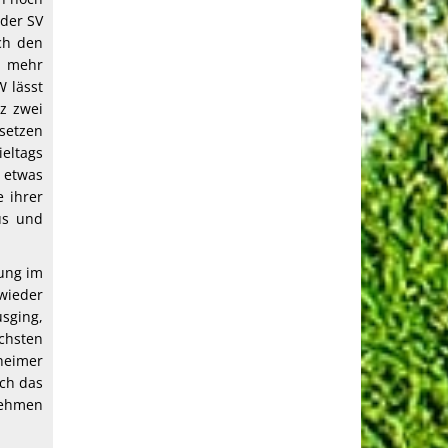
 der SV
ch den
t mehr
 lässt
z zwei
setzen
eltags
e etwas
e ihrer
us und
tung im
wieder
usging,
hsten
heimer
ich das
nehmen