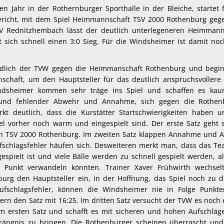
n Jahr in der Rothernburger Sporthalle in der Bleiche, startet 
ericht, mit dem Spiel Heimmannschaft TSV 2000 Rothenburg geg
V Rednitzhembach lässt der deutlich unterlegeneren Heimmann
sich schnell einen 3:0 Sieg. Für die Windsheimer ist damit noc
endlich der TVW gegen die Heimmanschaft Rothenburg und begin
schaft, um den Hauptsteller für das deutlich anspruchsvollere
ndsheimer kommen sehr träge ins Spiel und schaffen es kau
und fehlender Abwehr und Annahme, sich gegen die Rothen
t deutlich, dass die Kurstätter Startschwierigkeiten haben u
l vorher noch warm und eingespielt sind. Der erste Satz geht s
en TSV 2000 Rothenburg. Im zweiten Satz klappen Annahme und 
ufschlagsfehler häufen sich. Desweiteren merkt man, dass das T
gespielt ist und viele Bälle werden zu schnell gespielt werden, a
n Punkt verwandeln könnten. Trainer Xaver Frühwirth wechsel
burg den Hauptsteller ein, in der Hoffnung, das Spiel noch zu 
ufschlagsfehler, können die Windsheimer nie in Folge Punkt
rn den Satz mit 16:25. Im dritten Satz versucht der TVW es noch
em ersten Satz und schafft es mit sicheren und hohen Aufschläg
ängnis zu bringen. Die Rothenburger scheinen überrascht und 