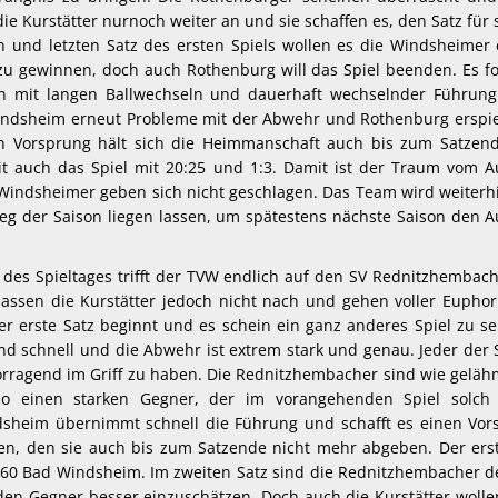
ie Kurstätter nurnoch weiter an und sie schaffen es, den Satz für 
en und letzten Satz des ersten Spiels wollen es die Windsheimer
 zu gewinnen, doch auch Rothenburg will das Spiel beenden. Es fo
n mit langen Ballwechseln und dauerhaft wechselnder Führung
indsheim erneut Probleme mit der Abwehr und Rothenburg erspie
sen Vorsprung hält sich die Heimmanschaft auch bis zum Satzen
t auch das Spiel mit 20:25 und 1:3. Damit ist der Traum vom Au
 Windsheimer geben sich nicht geschlagen. Das Team wird weiterh
eg der Saison liegen lassen, um spätestens nächste Saison den A
l des Spieltages trifft der TVW endlich auf den SV Rednitzhembach
lassen die Kurstätter jedoch nicht nach und gehen voller Eupho
r erste Satz beginnt und es schein ein ganz anderes Spiel zu se
nd schnell und die Abwehr ist extrem stark und genau. Jeder der 
orragend im Griff zu haben. Die Rednitzhembacher sind wie gelä
so einen starken Gegner, der im vorangehenden Spiel solch 
sheim übernimmt schnell die Führung und schafft es einen Vor
en, den sie auch bis zum Satzende nicht mehr abgeben. Der erst
860 Bad Windsheim. Im zweiten Satz sind die Rednitzhembacher d
en Gegner besser einzuschätzen. Doch auch die Kurstätter wolle