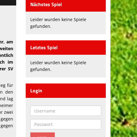
Nächstes Spiel
Leider wurden keine Spiele
gefunden.
hr, am
Letztes Spiel
weiten
ntlich
uch im
Leider wurden keine Spiele
rer SV
gefunden.
ieg für
Login
en den
nd lag
heimer
ur zwei
 gegen
 gegen