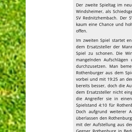
Der zweite Spieltag im neue
Windsheimer, als Schiedsg
SV Rednitzhembach. Der S
kaum eine Chance und holt 
offen.
Im zweiten Spiel startet 
dem Ersatzsteller der Mann
Spiel zu schonen. Die Wi
mangelnden Aufschlägen 
durchzusetzen. Man bemerk
Rothenburger aus dem Spie
vorbei und mit 19:25 an d
bereits besser, doch die A
dem Ersatzsteller nicht ein
die Angreifer sie in eine
Spielstand 4:10 für Rothen
Doch aufgrund weiterer A
überlassen den Rothenburge
mit der Aufstellung aus d
Gegner Rothenburg in Bedr