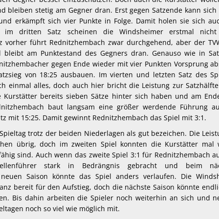
d bleiben stetig am Gegner dran. Erst gegen Satzende kann sich
nd erkämpft sich vier Punkte in Folge. Damit holen sie sich au
h im dritten Satz scheinen die Windsheimer erstmal nich
tz vorher führt Rednitzhembach zwar durchgehend, aber der TVW
nd bleibt am Punktestand des Gegners dran. Genauso wie in Sat
dnitzhembacher gegen Ende wieder mit vier Punkten Vorsprung ab
zsieg von 18:25 ausbauen. Im vierten und letzten Satz des Spi
 einmal alles, doch auch hier bricht die Leistung zur Satzhälft
 Kurstätter bereits sieben Sätze hinter sich haben und am End
ednitzhembach baut langsam eine größer werdende Führung a
tz mit 15:25. Damit gewinnt Rednitzhembach das Spiel mit 3:1.
ieltag trotz der beiden Niederlagen als gut bezeichen. Die Leis
chen übrig, doch im zweiten Spiel konnten die Kurstätter mal 
 fähig sind. Auch wenn das zweite Spiel 3:1 für Rednitzhembach a
lenführer stark in Bedrängnis gebracht und beim näc
r neuen Saison könnte das Spiel anders verlaufen. Die Winds
nz bereit für den Aufstieg, doch die nächste Saison könnte endl
en. Bis dahin arbeiten die Spieler noch weiterhin an sich und 
ltagen noch so viel wie möglich mit.