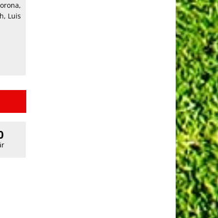
Corona,
h, Luis
0
r