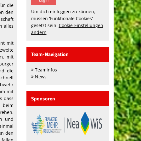
für die
Um dich einloggen zu können,
en den
müssen 'Funktionale Cookies'
schaft
gesetzt sein.
Cookie-Einstellungen
h alles
ändern
nt mit
 zweite
Team-Navigation
m, mit
burger
Teaminfos
nd die
News
chnell
Abwehr
eam mit
Sponsoren
ls dass
t beim
drehen.
en und
 einmal
en den
fallen