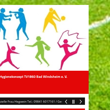
Hygienekonzept TV1860 Bad Windsheim e. V.
 Hegwein Tel.: 09841 6017161 / Geschäftszeiten Mo & Di 8 - 12 Uhr / geschaeft