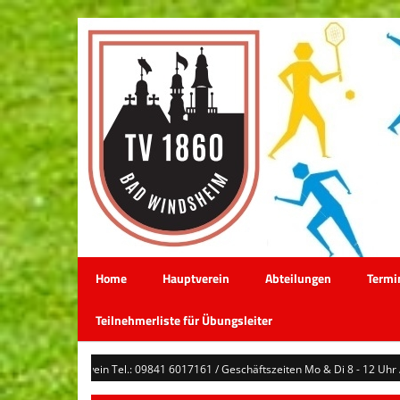
Home
Hauptverein
Abteilungen
Termi
Teilnehmerliste für Übungsleiter
au Hegwein Tel.: 09841 6017161 / Geschäftszeiten Mo & Di 8 - 12 Uhr / geschae