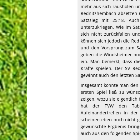
mehr aus sich rausholen un
Rednitzhembach absetzen u
Satzsieg mit 25:18. Auc
unterzukriegen. Wie im Sa
sich nicht zurückfallen u
können sich jedoch die Re
und den Vorsprung zum Sat
geben die Windsheimer noch
ein. Man bemerkt, dass die
Kräfte spielen. Der SV R
gewinnt auch den letzten Sa
Insgesamt konnte man den Sp
ersten Spiel ließ zu wüns
zeigen, wozu sie eigentlich
hat der TVW den Tabel
Aufeinandertreffen in de
scheinen eben noch nicht ga
gewünschte Ergbenis bring
auch aus den folgenden Spie