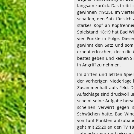
langsam zurück. Das treibt d
gewinnen (19:25). Im viert
schaffen, den Satz für sich
starkes Kopf an Kopfrenne
Spielstand 18:19 hat Bad W
vier Punkte in Folge. Die
gewinnt den Satz und somi
erneut erloschen, doch die
bestes geben und keinen Si
in Angriff zu nehmen.
Im dritten und letzten Spie
der vorherigen Niederlage 
Zusammenhalt aufs Feld. De
Aufschläge sind druckvoll u
scheint seine Aufgabe herv
scheinen verwirrt gegen 
Schwächen hatte. Bad Wind
von fünf Punkten aufzubau
geht mit 25:20 an den TV 1
aufmerksamer und wissen d