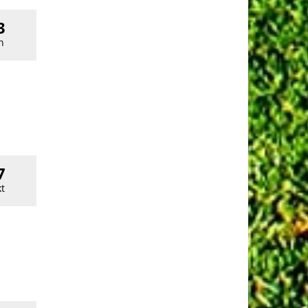
3
n
7
t