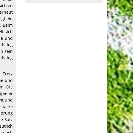
sich zu
 erneut
lgt ein
. Beim
lt sich
de und
fstieg
in sein
ufstieg
. Trotz
rie und
in. Die
Spieler
hmt und
starke
sprung
e Satz
eutlich
n noch