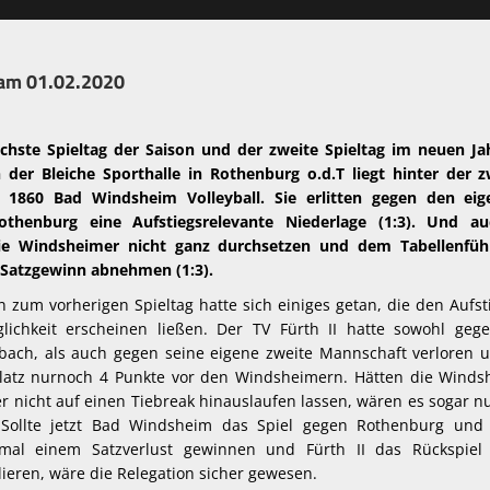
 am 01.02.2020
n
echste Spieltag der Saison und der zweite Spieltag im neuen Ja
 der Bleiche Sporthalle in Rothenburg o.d.T liegt hinter der z
1860 Bad Windsheim Volleyball. Sie erlitten gegen den eige
thenburg eine Aufstiegsrelevante Niederlage (1:3). Und a
ie Windsheimer nicht ganz durchsetzen und dem Tabellenfüh
Satzgewinn abnehmen (1:3).
zum vorherigen Spieltag hatte sich einiges getan, die den Aufst
ichkeit erscheinen ließen. Der TV Fürth II hatte sowohl geg
bach, als auch gegen seine eigene zweite Mannschaft verloren u
latz nurnoch 4 Punkte vor den Windsheimern. Hätten die Winds
er nicht auf einen Tiebreak hinauslaufen lassen, wären es sogar n
Sollte jetzt Bad Windsheim das Spiel gegen Rothenburg und
mal einem Satzverlust gewinnen und Fürth II das Rückspiel
ieren, wäre die Relegation sicher gewesen.