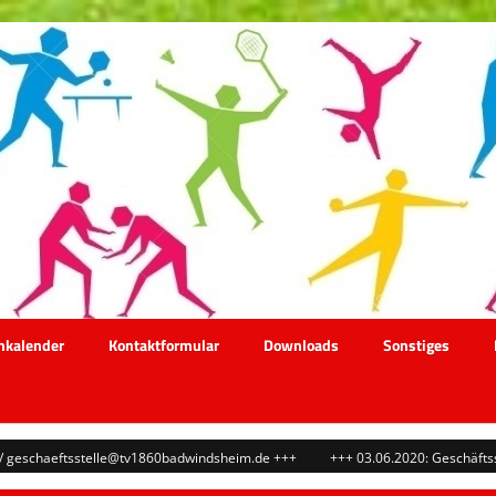
nkalender
Kontaktformular
Downloads
Sonstiges
ftsstelle@tv1860badwindsheim.de +++
+++ 03.06.2020: Geschäftsstelle Frau